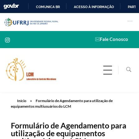
COMUNICA BR
ACESSO À INFORMAÇÃO
PARTI
IR
Pular barra institucional
Abrir 
Barra institucional da
PARA
O
Fale Conosco
CONTEÚDO
LCM
Laboratório de Controle Microbiano
Início
»
Formulário de Agendamento para utilização de
equipamentos multiusuários do LCM
Formulário de Agendamento para
utilização de equipamentos